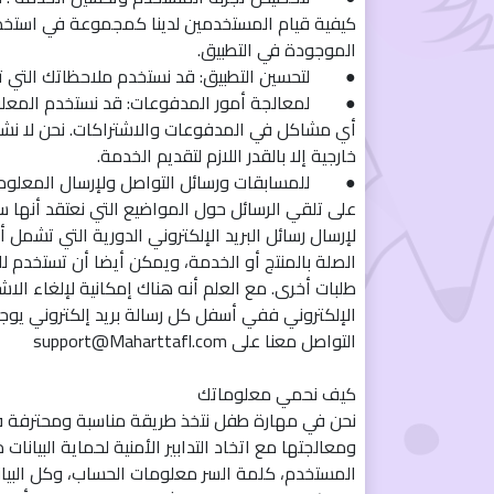
كيفية قيام المستخدمين لدينا كمجموعة في استخدا
الموجودة في التطبيق.
● لتحسين التطبيق: قد نستخدم ملاحظاتك التي تقد
● لمعالجة أمور المدفوعات: قد نستخدم المعل
أي مشاكل في المدفوعات والاشتراكات. نحن لا نش
خارجية إلا بالقدر اللازم لتقديم الخدمة.
● للمسابقات ورسائل التواصل ولإرسال المعلوما
على تلقي الرسائل حول المواضيع التي نعتقد أنها 
لإرسال رسائل البريد الإلكتروني الدورية التي تشمل أ
الصلة بالمنتج أو الخدمة، ويمكن أيضا أن تستخدم ل
طلبات أخرى. مع العلم أنه هناك إمكانية لإلغاء الاشت
الإلكتروني ففي أسفل كل رسالة بريد إلكتروني يوجد 
التواصل معنا على support@Maharttafl.com
كيف نحمي معلوماتك
نحن في مهارة طفل نتخذ طريقة مناسبة ومحترفة في
ومعالجتها مع اتخاد التدابير الأمنية لحماية البيانا
المستخدم، كلمة السر معلومات الحساب، وكل البيان