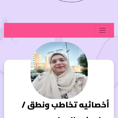
أخصائيه تخاطب ونطق /